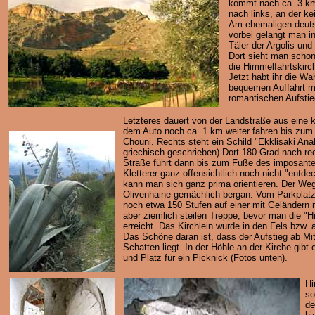
kommt nach ca. 3 km
nach links, an der ke
Am ehemaligen deuts
vorbei gelangt man i
Täler der Argolis un
Dort sieht man schon
die Himmelfahrtskirc
Jetzt habt ihr die Wa
bequemen Auffahrt m
romantischen Aufstie
Letzteres dauert von der Landstraße aus eine 
dem Auto noch ca. 1 km weiter fahren bis zum
Chouni. Rechts steht ein Schild "Ekklisaki Anali
griechisch geschrieben) Dort 180 Grad nach re
Straße führt dann bis zum Fuße des imposant
Kletterer ganz offensichtlich noch nicht "entd
kann man sich ganz prima orientieren. Der Weg
Olivenhaine gemächlich bergan. Vom Parkplatz
noch etwa 150 Stufen auf einer mit Geländern r
aber ziemlich steilen Treppe, bevor man die "
erreicht. Das Kirchlein wurde in den Fels bzw. 
Das Schöne daran ist, dass der Aufstieg ab Mit
Schatten liegt. In der Höhle an der Kirche gibt 
und Platz für ein Picknick (Fotos unten).
Hi
so
de