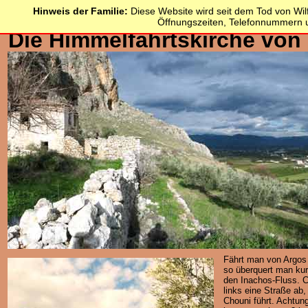
Hinweis der Familie:
Diese Website wird seit dem Tod von Wilfr
Öffnungszeiten, Telefonnummern u
Die Himmelfahrtskirche von
Fährt man von Argos 
so überquert man kur
den Inachos-Fluss. C
links eine Straße ab,
Chouni führt. Achtun