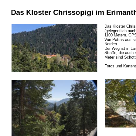
Das Kloster Chrissopigi im Erimant
Das Kloster Chris
(gelegentlich auc
1100 Metern. GPS
Von Patras aus s
Norden.
Der Weg ist in La
Straße, die auch 
Meter sind Schott
Fotos und Karten