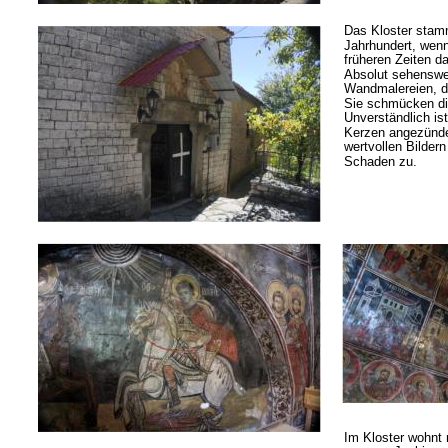
Das Kloster stam
Jahrhundert, wenn
früheren Zeiten da
Absolut sehenswer
Wandmalereien, d
Sie schmücken di
Unverständlich is
Kerzen angezünde
wertvollen Bildern
Schaden zu.
Im Kloster wohnt 