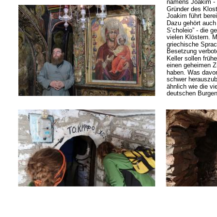
namens Joakim - 
Gründer des Klost
Joakim führt berei
Dazu gehört auch 
S’choleio” - die 
vielen Klöstern. M
griechische Sprac
Besetzung verbote
Keller sollen früh
einen geheimen Z
haben. Was davon 
schwer herauszub
ähnlich wie die v
deutschen Burgen 